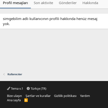
Profil mesajları
Son aktivite
Gönderiler
Hakkında
simgebilim adlı kullanıcının profili hakkında henüz mesaj
yok.
Kullanıcılar
Tema v.1
Türkçe (TR)
Bize ulaşın
Şartlar ve kurallar
Gizlilik politikası
Yardım
Ana sayfa
R
S
S