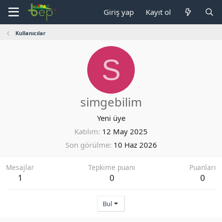
Giriş yap
Kayıt ol
Kullanıcılar
S
simgebilim
Yeni üye
Katılım
12 May 2025
Son görülme
10 Haz 2026
Mesajlar
Tepkime puanı
Puanları
1
0
0
Bul