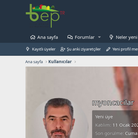
Ana sayfa
Forumlar
Neler yeni
Kayıtlı üyeler
Şu anki ziyaretçiler
Yeni profil mes
Ana sayfa
Kullanıcılar
myoncacilar
Yeni üye
Katılım
11 Ocak 20
Son görülme
Cuma 