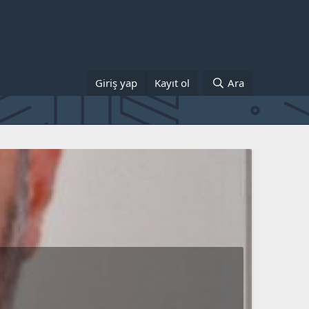
Giriş yap
Kayıt ol
Ara