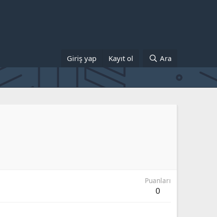
Giriş yap
Kayıt ol
Ara
Puanları
0