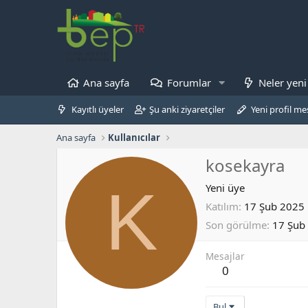
Ana sayfa
Forumlar
Neler yeni
Kayıtlı üyeler
Şu anki ziyaretçiler
Yeni profil mes
Ana sayfa
Kullanıcılar
kosekayra
K
Yeni üye
Katılım
17 Şub 2025
Son görülme
17 Şub
Mesajlar
0
Bul