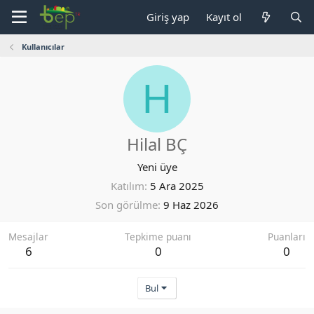
Giriş yap
Kayıt ol
Kullanıcılar
H
Hilal BÇ
Yeni üye
Katılım
5 Ara 2025
Son görülme
9 Haz 2026
Mesajlar
Tepkime puanı
Puanları
6
0
0
Bul