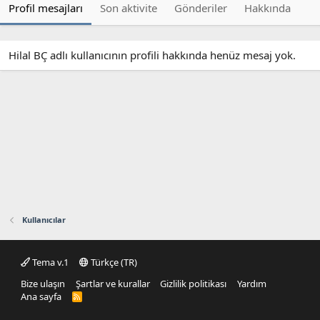
Profil mesajları
Son aktivite
Gönderiler
Hakkında
Hilal BÇ adlı kullanıcının profili hakkında henüz mesaj yok.
Kullanıcılar
Tema v.1
Türkçe (TR)
Bize ulaşın
Şartlar ve kurallar
Gizlilik politikası
Yardım
Ana sayfa
R
S
S