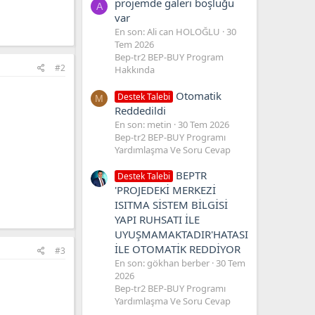
projemde galeri boşluğu
A
var
En son: Ali can HOLOĞLU
30
Tem 2026
Bep-tr2 BEP-BUY Program
#2
Hakkında
Otomatik
Destek Talebi
M
Reddedildi
En son: metin
30 Tem 2026
Bep-tr2 BEP-BUY Programı
Yardımlaşma Ve Soru Cevap
BEPTR
Destek Talebi
'PROJEDEKİ MERKEZİ
ISITMA SİSTEM BİLGİSİ
YAPI RUHSATI İLE
UYUŞMAMAKTADIR'HATASI
İLE OTOMATİK REDDİYOR
#3
En son: gökhan berber
30 Tem
2026
Bep-tr2 BEP-BUY Programı
Yardımlaşma Ve Soru Cevap