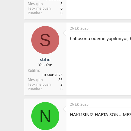
a
r
Mesajlar
3
t
i
Tepkime puanı
0
Puanları
0
a
h
n
i
26 Eki 2025
S
haftasonu ödeme yapılmıyor, h
sbhe
Yeni üye
Katılım
19 Mar 2025
Mesajlar
36
Tepkime puanı
3
Puanları
0
26 Eki 2025
N
HAKLISINIZ HAFTA SONU MES