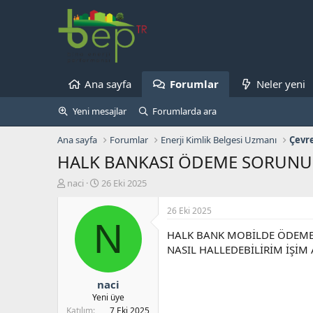
Ana sayfa
Forumlar
Neler yeni
Yeni mesajlar
Forumlarda ara
Ana sayfa
Forumlar
Enerji Kimlik Belgesi Uzmanı
Çevre
HALK BANKASI ÖDEME SORUNU
K
B
naci
26 Eki 2025
o
a
n
ş
26 Eki 2025
b
l
N
u
a
HALK BANK MOBİLDE ÖDEME
y
n
NASIL HALLEDEBİLİRİM İŞİM 
u
g
b
ı
a
ç
naci
ş
t
Yeni üye
l
a
Katılım
7 Eki 2025