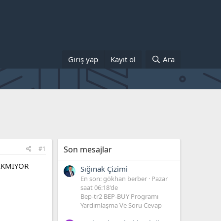
Giriş yap
Kayıt ol
Ara
Son mesajlar
#1
IKMIYOR
Sığınak Çizimi
En son: gökhan berber
Pazar
saat 06:18'de
Bep-tr2 BEP-BUY Programı
Yardımlaşma Ve Soru Cevap